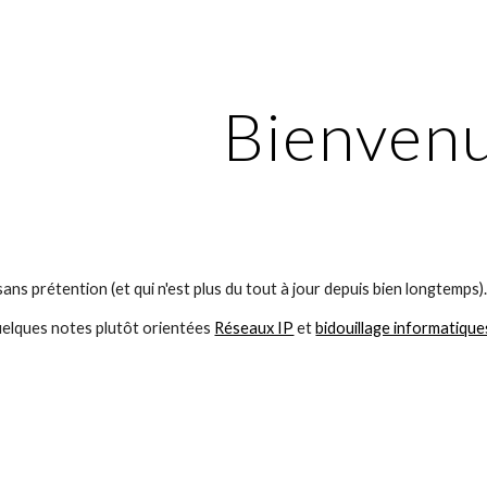
ip to main content
Skip to navigat
Bienven
 sans prétention (et qui n'est plus du tout à jour depuis bien longtemps)
elques notes plutôt orientées 
Réseaux IP
 et 
bidouillage informatique