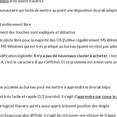
 bépo
 (il en existe d'autre,).
unautaire qui tente de mettre au point une disposition dvorak adapté au
t entièrement libre
ment des touches sont expliqués et débattus
de pilote libre pour la majorité des OS (j'utilise régulièrement MS Wi
 MS Windows qui est très pratique au bureau (quand on n'est pas admi
dification logicielle: 
Il n'y a pas de nouveaux clavier à acheter
, c'e
 A, c'est le caractère B qui s'affiche). Et ce problème est à mon sens un
'une accalmie au bureau pour me mettre à apprendre le dvorak bépo.
 très facile et rapide (1/2 journée): Il s'agit d'
apprendre par coeur le
é le logiciel Klavaro qui m'a aussi appris la bonne position des doigts.
t beaucoup plus difficile: Il s'agit de retrouver une vitesse de frappe c