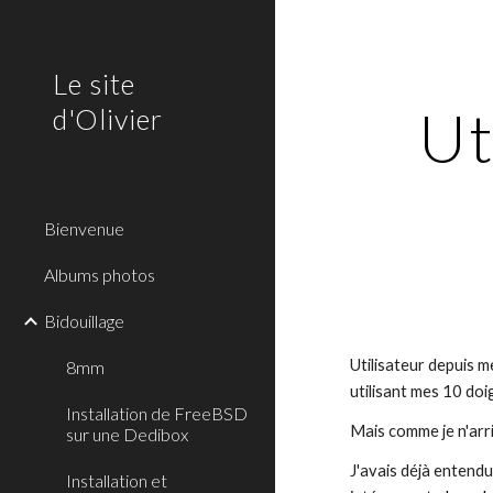
Sk
Le site
Ut
d'Olivier
Bienvenue
Albums photos
Bidouillage
Utilisateur depuis m
8mm
utilisant mes 10 doig
Installation de FreeBSD
Mais comme je n'arri
sur une Dedibox
J'avais déjà entendu
Installation et