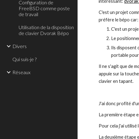
intéressant: 
dvorak
Configuration de
FreeBSD comme poste
C'est un projet comm
de travail
préfère le bépo car:
Utilisation de la disposition
C'est un proje
de clavier Dvorak Bépo
Le positionne
Divers
Ils disposent 
portable pour
Qui suis-je ?
Il ne s'agit que de mo
Réseaux
appuie sur la touche
clavier en tapant.
J'ai donc profité d
La première étape est
Pour cela j'ai utilis
La deuxième étape es