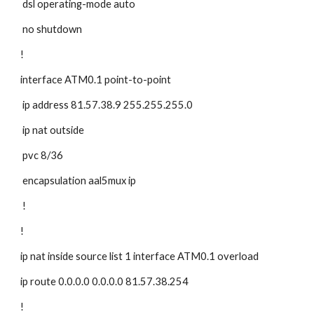
 dsl operating-mode auto
 no shutdown
!
interface ATM0.1 point-to-point
 ip address 81.57.38.9 255.255.255.0
 ip nat outside
 pvc 8/36
 encapsulation aal5mux ip
 !
!
ip nat inside source list 1 interface ATM0.1 overload
ip route 0.0.0.0 0.0.0.0 81.57.38.254
!