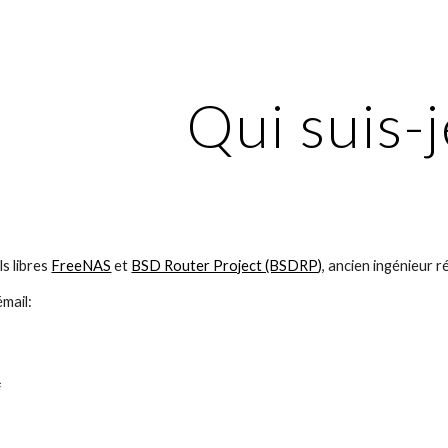
ip to main content
Skip to navigat
Qui suis-j
s libres 
FreeNAS
 et 
BSD Router Project (BSDRP)
, ancien ingénieur 
mail: