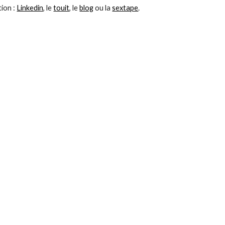
ion : 
Linkedin
, le 
touit
, le 
blog
 ou la 
sextape
.